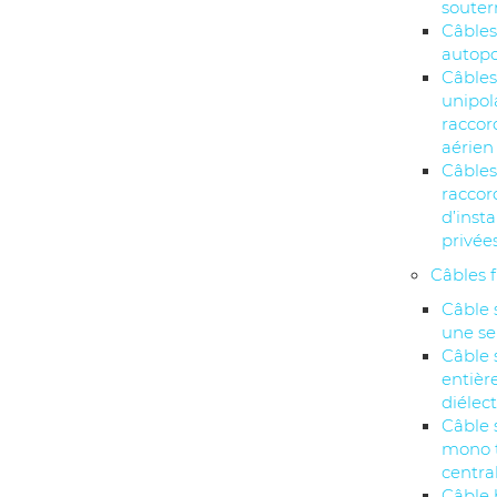
souter
Câbles
autopo
Câble
unipol
racco
aérien
Câbles
racco
d’insta
privée
Câbles 
Câble 
une se
Câble 
entiè
diélec
Câble 
mono 
centra
Câble 