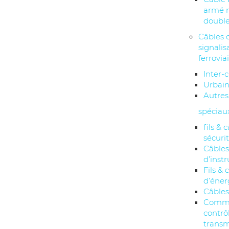
armé 
double
Câbles 
signalis
ferrovia
Inter-c
Urbai
Autres
spéciau
fils & 
sécuri
Câble
d’inst
Fils & 
d’éner
Câbles
Comma
contrô
transm