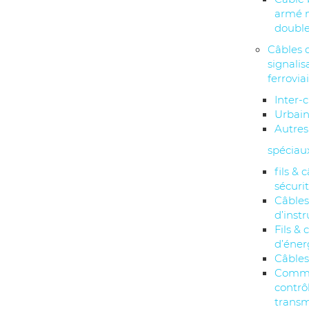
armé 
double
Câbles 
signalis
ferrovia
Inter-c
Urbai
Autres
spéciau
fils & 
sécuri
Câble
d’inst
Fils & 
d’éner
Câbles
Comma
contrô
transm