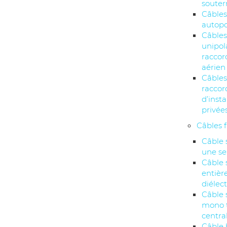
souter
Câbles
autopo
Câble
unipol
racco
aérien
Câbles
racco
d’insta
privée
Câbles 
Câble 
une se
Câble 
entiè
diélec
Câble 
mono 
centra
Câble 