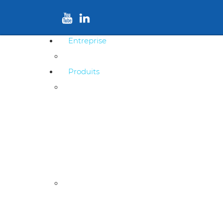
Entreprise
Profil de l'entreprise
Produits
Câbles télécommunication cuivre
Câbles urbains souterrains
Câbles urbains autoportés
Câbles unipolaires de raccordement aérien
Câbles de raccordement et d’installations privées
Câbles fibre optique
Câble à fibres optiques en multiple gaines
Câble à fibres optiques en une gaine