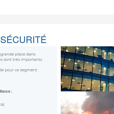
 SÉCURITÉ
 grande place dans
s sont très importants.
nde pour ce segment :
llance ;
ica)